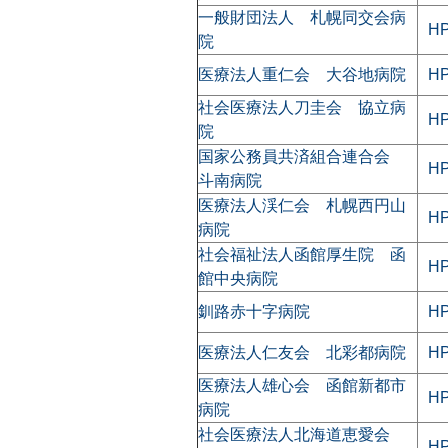
一般財団法人 札幌同交会病
H
院
医療法人重仁会 大谷地病院
H
社会医療法人刀圭会 協立病
H
院
国家公務員共済組合連合会
H
斗南病院
医療法人渓仁会 札幌西円山
H
病院
社会福祉法人函館厚生院 函
H
館中央病院
釧路赤十字病院
H
医療法人仁友会 北彩都病院
H
医療法人雄心会 函館新都市
H
病院
社会医療法人北海道恵愛会
H