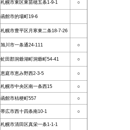
札幌市東区東苗穂五条1-9-1
○
函館市的場町19-6
札幌市豊平区月寒東二条18-7-26
旭川市一条通24-111
○
虻田郡洞爺湖町洞爺町54-41
○
恵庭市恵み野西2-3-5
○
札幌市中央区南一条西15
○
函館市桔梗町557
○
帯広市西十四条南10-1
○
札幌市清田区真栄一条1-1-1