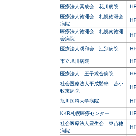
医療法人喬成会 花川病院
H
医療法人徳洲会 札幌徳洲会
H
病院
医療法人徳洲会 札幌南徳洲
H
会病院
医療法人渓和会 江別病院
H
市立旭川病院
H
医療法人 王子総合病院
H
社会医療法人平成醫塾 苫小
H
牧東病院
旭川医科大学病院
H
KKR札幌医療センター
H
社会医療法人豊生会 東苗穂
H
病院