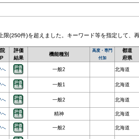
上限(250件)を超えました。キーワード等を指定して、
院
評価
都道
高度・専門
機能種別
P
結果
府県
付加
Pへ
一般2
北海道
Pへ
一般1
北海道
Pへ
一般2
北海道
Pへ
精神
北海道
Pへ
一般2
北海道