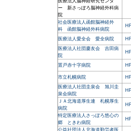
医療法人脳神経研究センタ
ー 新さっぽろ脳神経外科病
院
社会医療法人函館脳神経外
H
科 函館脳神経外科病院
医療法人愛全会 愛全病院
H
医療法人社団慶友会 吉田病
H
院
置戸赤十字病院
H
市立札幌病院
H
医療法人社団圭泉会 旭川圭
H
泉会病院
ＪＡ北海道厚生連 札幌厚生
H
病院
特定医療法人さっぽろ悠心の
H
郷 ときわ病院
公益社団法人北海道勤労者医