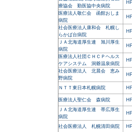
H
療協会 勤医協中央病院
医療法人敬仁会 函館おしま
H
病院
社会医療法人康和会 札幌し
H
らかば台病院
ＪＡ北海道厚生連 旭川厚生
H
病院
医療法人社団ＣＨＣＰヘルス
H
ケアシステム 洞爺温泉病院
社会医療法人 北晨会 恵み
H
野病院
ＮＴＴ東日本札幌病院
H
医療法人聖仁会 森病院
H
ＪＡ北海道厚生連 帯広厚生
H
病院
社会医療法人 札幌清田病院
H