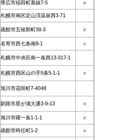
帯広市稲田町基線7-5
○
札幌市南区定山渓温泉西3-71
函館市五稜郭町38-3
○
名寄市西七条南8-1
○
札幌市中央区南一条西13-317-1
札幌市西区山の手5条5-1-1
○
旭川市花咲町7-4048
釧路市星が浦大通3-9-13
○
旭川市曙一条1-1-1
○
函館市時任町1-2
○