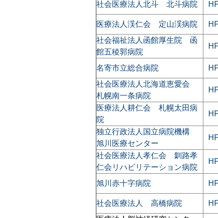
社会医療法人北斗 北斗病院
H
医療法人渓仁会 定山渓病院
H
社会福祉法人函館厚生院 函
H
館五稜郭病院
名寄市立総合病院
H
社会医療法人北海道恵愛会
H
札幌南一条病院
医療法人耕仁会 札幌太田病
H
院
独立行政法人国立病院機構
H
旭川医療センター
社会医療法人孝仁会 釧路孝
H
仁会リハビリテーション病院
旭川赤十字病院
H
社会医療法人 高橋病院
H