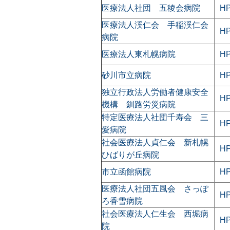
医療法人社団 五稜会病院
H
医療法人渓仁会 手稲渓仁会
H
病院
医療法人東札幌病院
H
砂川市立病院
H
独立行政法人労働者健康安全
H
機構 釧路労災病院
特定医療法人社団千寿会 三
H
愛病院
社会医療法人貞仁会 新札幌
H
ひばりが丘病院
市立函館病院
H
医療法人社団五風会 さっぽ
H
ろ香雪病院
社会医療法人仁生会 西堀病
H
院