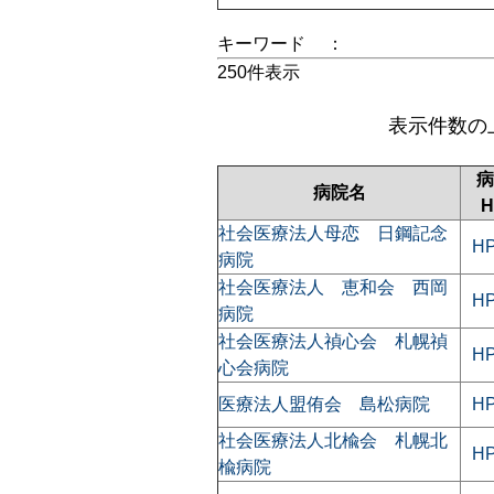
キーワード
：
250件表示
表示件数の
病
病院名
H
社会医療法人母恋 日鋼記念
H
病院
社会医療法人 恵和会 西岡
H
病院
社会医療法人禎心会 札幌禎
H
心会病院
医療法人盟侑会 島松病院
H
社会医療法人北楡会 札幌北
H
楡病院