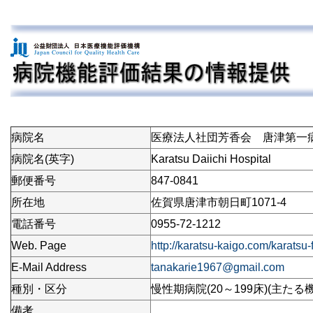
病院名
医療法人社団芳香会 唐津第一
病院名(英字)
Karatsu Daiichi Hospital
郵便番号
847-0841
所在地
佐賀県唐津市朝日町1071-4
電話番号
0955-72-1212
Web. Page
http://karatsu-kaigo.com/karatsu-f
E-Mail Address
tanakarie1967@gmail.com
種別・区分
慢性期病院(20～199床)(主たる
備考