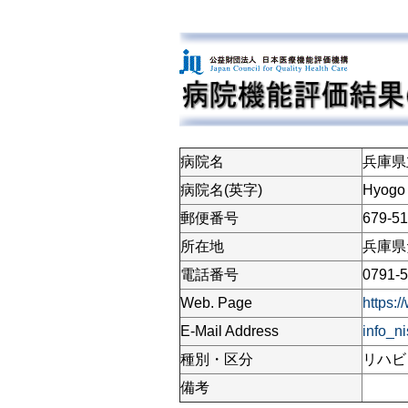
病院名
兵庫県
病院名(英字)
Hyogo P
郵便番号
679-5
所在地
兵庫県
電話番号
0791-5
Web. Page
https:/
E-Mail Address
info_n
種別・区分
リハビ
備考