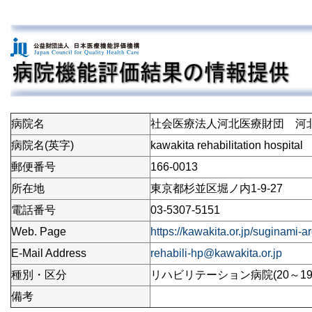
病院名
社会医療法人河北医療財団 河
病院名(英字)
kawakita rehabilitation hospital
郵便番号
166-0013
所在地
東京都杉並区堀ノ内1-9-27
電話番号
03-5307-5151
Web. Page
https://kawakita.or.jp/suginami-a
E-Mail Address
rehabili-hp@kawakita.or.jp
種別・区分
リハビリテーション病院(20～19
備考