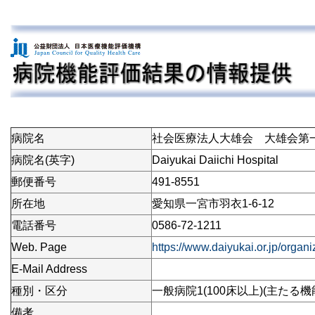
病院名
社会医療法人大雄会 大雄会第
病院名(英字)
Daiyukai Daiichi Hospital
郵便番号
491-8551
所在地
愛知県一宮市羽衣1-6-12
電話番号
0586-72-1211
Web. Page
https://www.daiyukai.or.jp/organi
E-Mail Address
種別・区分
一般病院1(100床以上)(主たる機
備考