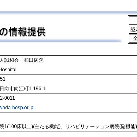
認
人誠和会 和田病院
ospital
051
向市向江町1-196-1
2-0011
/wada-hosp.or.jp
院1(100床以上)(主たる機能)、リハビリテーション病院(副機能)