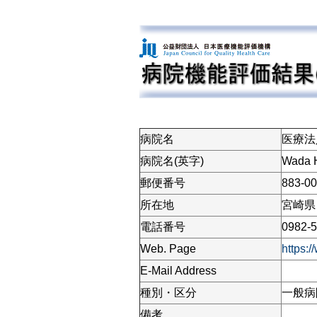
病院名
医療法
病院名(英字)
Wada H
郵便番号
883-0
所在地
宮崎県日
電話番号
0982-5
Web. Page
https:/
E-Mail Address
種別・区分
一般病
備考