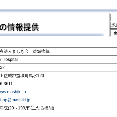
認
療法人ましき会 益城病院
i Hospital
232
上益城郡益城町馬水123
6-3611
www.mashiki.jp
i-hp@mashiki.jp
院(20～199床)(主たる機能)