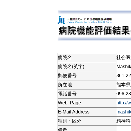
病院名
社会医
病院名(英字)
Mashik
郵便番号
861-2
所在地
熊本県
電話番号
096-28
Web. Page
http://
E-Mail Address
mashik
種別・区分
精神科病
備考