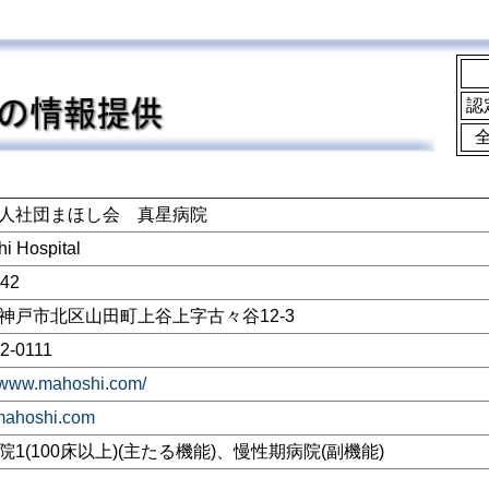
認
人社団まほし会 真星病院
i Hospital
242
神戸市北区山田町上谷上字古々谷12-3
2-0111
//www.mahoshi.com/
mahoshi.com
院1(100床以上)(主たる機能)、慢性期病院(副機能)