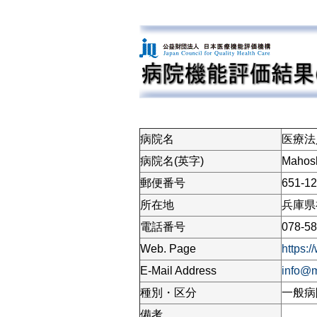
病院名
医療法
病院名(英字)
Mahosh
郵便番号
651-1
所在地
兵庫県
電話番号
078-58
Web. Page
https:
E-Mail Address
info@
種別・区分
一般病
備考