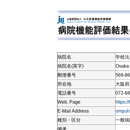
病院名
学校法
病院名(英字)
Osaka 
郵便番号
569-8
所在地
大阪府
電話番号
072-68
Web. Page
https:/
E-Mail Address
ompuh-
種別・区分
一般病
備考