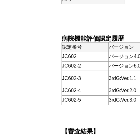
病院機能評価認定履歴
認定番号
バージョン
JC602
バージョン4.
JC602-2
バージョン6.
JC602-3
3rdG:Ver.1.1
JC602-4
3rdG:Ver.2.0
JC602-5
3rdG:Ver.3.0
【審査結果】