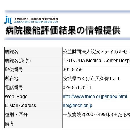
病院名
公益財団法人筑波メディカルセ
病院名(英字)
TSUKUBA Medical Center Hospi
郵便番号
305-8558
所在地
茨城県つくば市天久保1-3-1
電話番号
029-851-3511
Web. Page
http://www.tmch.or.jp/index.html
E-Mail Address
hp@tmch.or.jp
種別・区分
一般病院2(200～499床)(主た
備考