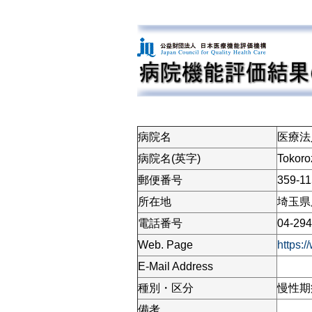
病院名
医療法
病院名(英字)
Tokoro
郵便番号
359-1
所在地
埼玉県所
電話番号
04-294
Web. Page
https:/
E-Mail Address
種別・区分
慢性期
備考