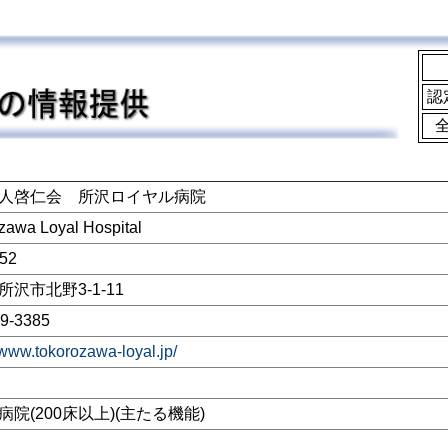
認
人啓仁会 所沢ロイヤル病院
zawa Loyal Hospital
152
沢市北野3-1-11
9-3385
/www.tokorozawa-loyal.jp/
病院(200床以上)(主たる機能)