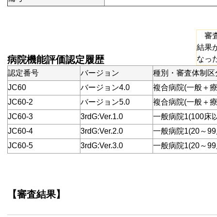
審査
結果
病院機能評価認定履歴
なっ
認定番号
バージョン
種別・審査体制区
JC60
バージョン4.0
複合病院(一般＋療
JC60-2
バージョン5.0
複合病院(一般＋療
JC60-3
3rdG:Ver.1.0
一般病院1(100床
JC60-4
3rdG:Ver.2.0
一般病院1(20～9
JC60-5
3rdG:Ver.3.0
一般病院1(20～9
【審査結果】