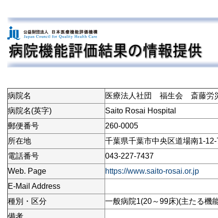
病院名
医療法人社団 福生会 斎藤労
病院名(英字)
Saito Rosai Hospital
郵便番号
260-0005
所在地
千葉県千葉市中央区道場南1-12-
電話番号
043-227-7437
Web. Page
https://www.saito-rosai.or.jp
E-Mail Address
種別・区分
一般病院1(20～99床)(主たる機能
備考