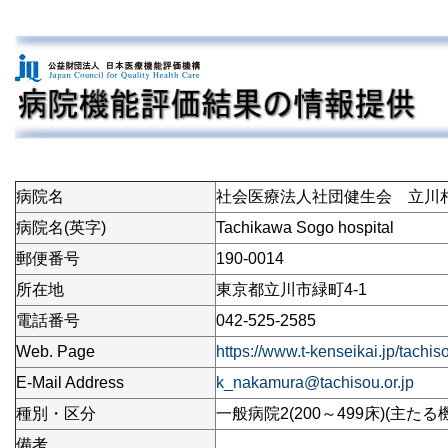
病院名
社会医療法人社団健生会 立川
病院名(英字)
Tachikawa Sogo hospital
郵便番号
190-0014
所在地
東京都立川市緑町4-1
電話番号
042-525-2585
Web. Page
https://www.t-kenseikai.jp/tachis
E-Mail Address
k_nakamura@tachisou.or.jp
種別・区分
一般病院2(200～499床)(主たる
備考