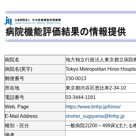
病院名
地方独立行政法人東京都立病院
病院名(英字)
Tokyo Metropolitan Hiroo Hospit
郵便番号
150-0013
所在地
東京都渋谷区恵比寿2-34-10
電話番号
03-3444-1181
Web. Page
https://www.tmhp.jp/hiroo/
E-Mail Address
shohei_sugiyama@tmhp.jp
種別・区分
一般病院2(200～499床)(主たる
備考