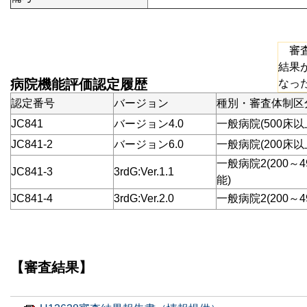
審査
結果
病院機能評価認定履歴
なっ
認定番号
バージョン
種別・審査体制区
JC841
バージョン4.0
一般病院(500床以
JC841-2
バージョン6.0
一般病院(200床以
一般病院2(200～
JC841-3
3rdG:Ver.1.1
能)
JC841-4
3rdG:Ver.2.0
一般病院2(200～4
【審査結果】